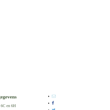
!
gegevens
t 6C en 6H